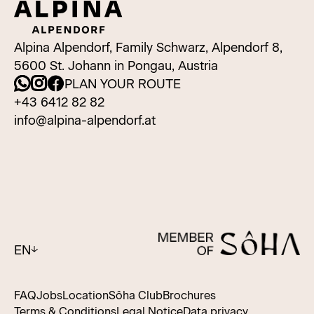
Alpina Alpendorf, Family Schwarz, Alpendorf 8,
5600 St. Johann in Pongau, Austria
PLAN YOUR ROUTE
+43 6412 82 82
info@alpina-alpendorf.at
EN
FAQ
Jobs
Location
Sôha Club
Brochures
Terms & Conditions
Legal Notice
Data privacy