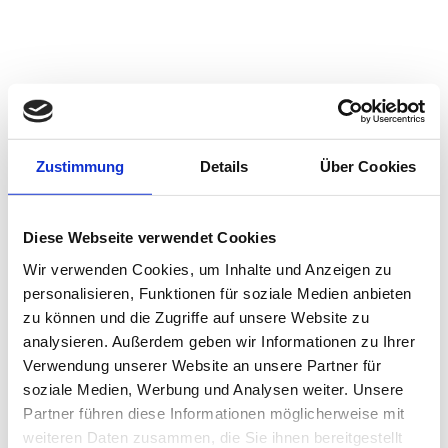
4 HOTELS. 1 PROMISE.
Zustimmung
Details
Über Cookies
Soha Hotels
Diese Webseite verwendet Cookies
Four young hosts, closely connected, now come
Wir verwenden Cookies, um Inhalte und Anzeigen zu
together under one name:
Sôha.
Sonnhof
,
Oberforsthof
,
Haven
and Alpina remain
personalisieren, Funktionen für soziale Medien anbieten
true to who they are – while becoming part of a shared
zu können und die Zugriffe auf unsere Website zu
world within one hotel group. For you as our guest, this
analysieren. Außerdem geben wir Informationen zu Ihrer
means one thing above all: more possibilities. With the
Verwendung unserer Website an unsere Partner für
Sôha Summer Card and an extensive weekly
soziale Medien, Werbung und Analysen weiter. Unsere
programme, over 1001 activities and experiences await
Partner führen diese Informationen möglicherweise mit
– all year round.
weiteren Daten zusammen, die Sie ihnen bereitgestellt