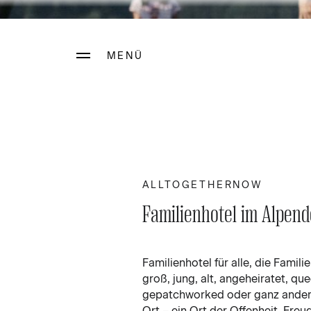
MENÜ
Home
all flexible blocks
ALLTOGETHERNOW
Familienhotel im Alpend
Familienhotel für alle, die
Familie
groß, jung, alt, angeheiratet, que
gepatchworked oder ganz anders.
Ort – ein Ort der Offenheit, Freud