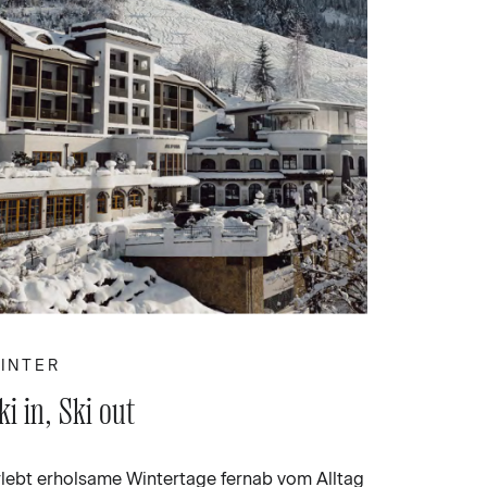
TAGLIN
Headlin
short text
orci natoq
INTER
Details
ki in, Ski out
rlebt erholsame Wintertage fernab vom Alltag