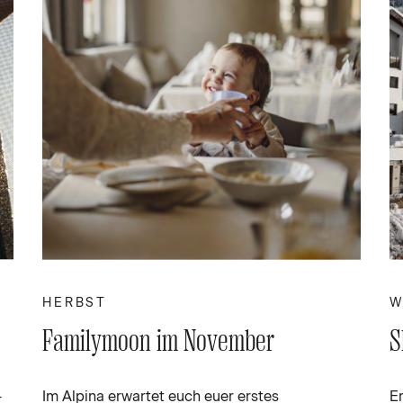
HERBST
W
Familymoon im November
S
–
Im Alpina erwartet euch euer erstes
E