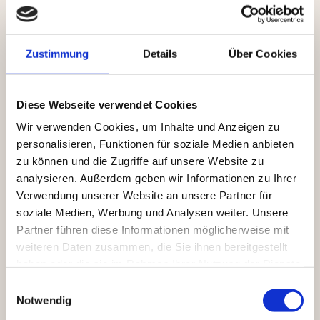
GIBT ES EINEN SEPARATEN RUHE- UND
Zustimmung
Details
Über Cookies
SCHLAFBEREICH FÜR BABYS?
Diese Webseite verwendet Cookies
GIBT ES EINE BABYKÜCHE?
Wir verwenden Cookies, um Inhalte und Anzeigen zu
personalisieren, Funktionen für soziale Medien anbieten
GIBT ES EIN BABYBECKEN IM
zu können und die Zugriffe auf unsere Website zu
WELLNESSBEREICH?
analysieren. Außerdem geben wir Informationen zu Ihrer
Verwendung unserer Website an unsere Partner für
soziale Medien, Werbung und Analysen weiter. Unsere
KÖNNEN ELTERN WELLNESS
Partner führen diese Informationen möglicherweise mit
GENIESSEN, WÄHREND IHR BABY B
ETREUT WIRD?
weiteren Daten zusammen, die Sie ihnen bereitgestellt
haben oder die sie im Rahmen Ihrer Nutzung der Dienste
gesammelt haben.
Einwilligungsauswahl
MUSS DIE BABYBETREUUNG VORAB
Notwendig
RESERVIERT WERDEN?