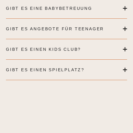
GIBT ES EINE BABYBETREUUNG
GIBT ES ANGEBOTE FÜR TEENAGER
GIBT ES EINEN KIDS CLUB?
GIBT ES EINEN SPIELPLATZ?
Direkt vor dem Haus befindet sich in den
Sommermonaten der Erlebnisspielplatz der Alpendorf-
Bergbahnen, der Spielspaß für unsere kleinen Gäste
bietet. Da dieser nicht vom Hotel betrieben wird,
haben wir keinen Einfluss auf die teilweise erhobenen
Gebühren für die Spielgeräte (z.B. Discoboat oder
Babykarts) sowie auf die Öffnungszeiten.